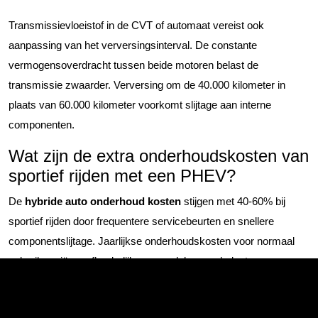
Transmissievloeistof in de CVT of automaat vereist ook
aanpassing van het verversingsinterval. De constante
vermogensoverdracht tussen beide motoren belast de
transmissie zwaarder. Verversing om de 40.000 kilometer in
plaats van 60.000 kilometer voorkomt slijtage aan interne
componenten.
Wat zijn de extra onderhoudskosten van
sportief rijden met een PHEV?
De
hybride auto onderhoud kosten
stijgen met 40-60% bij
sportief rijden door frequentere servicebeurten en snellere
componentslijtage. Jaarlijkse onderhoudskosten voor normaal
gebruik variëren afhankelijk van model en werkplaats, maar
sportieve rijders betalen substantieel meer door kortere
intervallen voor olie, remmen, banden en mogelijke