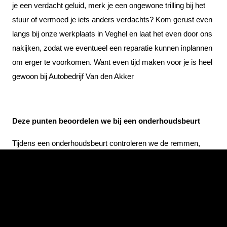
je een verdacht geluid, merk je een ongewone trilling bij het
stuur of vermoed je iets anders verdachts? Kom gerust even
langs bij onze werkplaats in Veghel en laat het even door ons
nakijken, zodat we eventueel een reparatie kunnen inplannen
om erger te voorkomen. Want even tijd maken voor je is heel
gewoon bij Autobedrijf Van den Akker
Deze punten beoordelen we bij een onderhoudsbeurt
Tijdens een onderhoudsbeurt controleren we de remmen,
ophanging, vloeistoffen en lopen we de auto na op elektrische
storingen. Bovendien voeren we navigatie-updates door en
kijken we de slijtagedelen na, zoals banden, remblokken en
remschijven. Ook onderdelen die vervangen moeten worden
na een bepaalde tijd of gereden kilometers lopen we na.