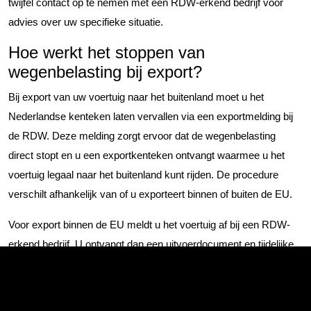
twijfel contact op te nemen met een RDW-erkend bedrijf voor
advies over uw specifieke situatie.
Hoe werkt het stoppen van
wegenbelasting bij export?
Bij export van uw voertuig naar het buitenland moet u het
Nederlandse kenteken laten vervallen via een exportmelding bij
de RDW. Deze melding zorgt ervoor dat de wegenbelasting
direct stopt en u een exportkenteken ontvangt waarmee u het
voertuig legaal naar het buitenland kunt rijden. De procedure
verschilt afhankelijk van of u exporteert binnen of buiten de EU.
Voor export binnen de EU meldt u het voertuig af bij een RDW-
erkend bedrijf. U ontvangt dan een uitvoerdocument en tijdelijke
kentekenplaten die maximaal 14 dagen geldig zijn. Deze periode
geeft u de tijd om naar de bestemming te rijden en het voertuig
daar te registreren. Bewaar alle documenten zorgvuldig, want die