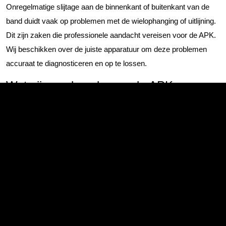
Onregelmatige slijtage aan de binnenkant of buitenkant van de
band duidt vaak op problemen met de wielophanging of uitlijning.
Dit zijn zaken die professionele aandacht vereisen voor de APK.
Wij beschikken over de juiste apparatuur om deze problemen
accuraat te diagnosticeren en op te lossen.
Wat zijn veelvoorkomende APK-
afkeurpunten die je zelf kunt
voorkomen?
Volgens de meest recente gegevens van 2024 zijn defecte
verlichting en versleten ruitenwissers de meest voorkomende
redenen voor APK-afkeur in Europa. Deze problemen kun je
gelukkig gemakkelijk zelf oplossen door tijdig lampen en
wisserbladen te vervangen.
Andere frequente afkeurpunten waar je alert op moet zijn: