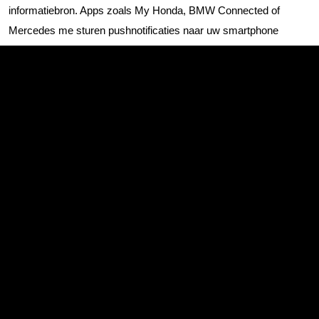
informatiebron. Apps zoals My Honda, BMW Connected of
Mercedes me sturen pushnotificaties naar uw smartphone
wanneer updates klaarstaan. Deze apps tonen ook de
updategeschiedenis en geplande verbeteringen.
Dealers communiceren proactief over belangrijke updates via:
E-mailnotificaties met updatedetails en instructies
SMS-berichten voor urgente veiligheidsupdates
Brieven voor recall-gerelateerde software fixes
Telefonisch contact bij kritieke updates
Tijdens reguliere onderhoudsbeurten controleert de werkplaats
standaard op beschikbare updates. Dit is vooral belangrijk voor
eigenaren die minder vertrouwd zijn met technologie of geen
verbonden diensten gebruiken. We adviseren om bij elke
onderhoudsbeurt specifiek naar software-updates te vragen,