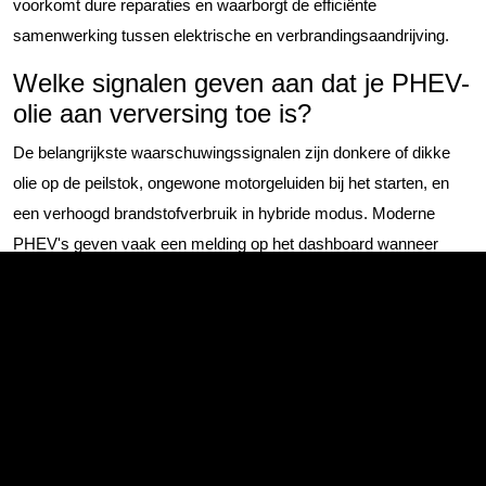
voorkomt dure reparaties en waarborgt de efficiënte
samenwerking tussen elektrische en verbrandingsaandrijving.
Welke signalen geven aan dat je PHEV-
olie aan verversing toe is?
De belangrijkste waarschuwingssignalen zijn donkere of dikke
olie op de peilstok, ongewone motorgeluiden bij het starten, en
een verhoogd brandstofverbruik in hybride modus. Moderne
PHEV's geven vaak een melding op het dashboard wanneer
onderhoud nodig is. Check regelmatig de oliekwaliteit visueel,
vooral als de motor weinig heeft gedraaid.
Let op deze specifieke signalen bij uw PHEV:
Olie die melkachtig of schuimig oogt (wijst op
waterverontreiniging)
Sterke brandstofgeur in de olie