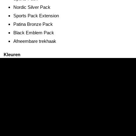
Nordic Silver Pack
Sports Pack Extension
Patina Bronze Pack
Black Emblem Pack
Afneembare trekhaak
Kleuren
Met simpelweg een andere kleur verandert de uitstraling van uw
Civic Sport compleet. Gaat u voor uitdagend, of toch meer voor
een ingetogen kleur? Kies uit de volgende lakkleuren.
Platinum White Pearl
Crystal Black Pearl
Premium Crystal Red Metallic
Seabed Blue Pearl