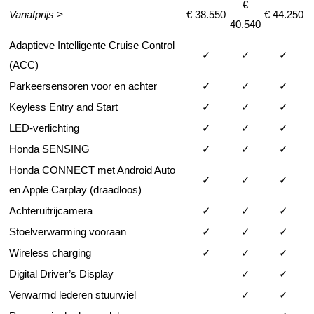
€
Vanafprijs >
€ 38.550
€ 44.250
40.540
Adaptieve Intelligente Cruise Control
✓
✓
✓
(ACC)
Parkeersensoren voor en achter
✓
✓
✓
Keyless Entry and Start
✓
✓
✓
LED-verlichting
✓
✓
✓
Honda SENSING
✓
✓
✓
Honda CONNECT met Android Auto
✓
✓
✓
en Apple Carplay (draadloos)
Achteruitrijcamera
✓
✓
✓
Stoelverwarming vooraan
✓
✓
✓
Wireless charging
✓
✓
✓
Digital Driver’s Display
✓
✓
Verwarmd lederen stuurwiel
✓
✓