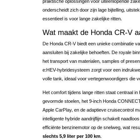
praktische oplossingen voor uiteenlopende zake
onderscheidt zich door zijn lage bijtelling, uitst
essentieel is voor lange zakelijke ritten.
Wat maakt de Honda CR-V aant
De Honda CR-V biedt een unieke combinatie van
aansluiten bij zakelijke behoeften. De royale b
het transport van materialen, samples of prese
e:HEV-hybridesysteem zorgt voor een indrukwek
volle tank, ideaal voor vertegenwoordigers die 
Het comfort tijdens lange ritten staat centraal
gevormde stoelen, het 9-inch Honda CONNECT-
Apple CarPlay, en de adaptieve cruisecontrol m
intelligente hybride aandrijflijn schakelt naadloo
efficiënte benzinemotor op de snelweg, wat resu
slechts 5,9 liter per 100 km
.