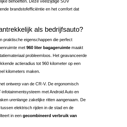
lijke behoeften. Deze veelzijdige SUV
ekende brandstofefficiëntie en het comfort dat
rekkelijk als bedrijfsauto?
 praktische eigenschappen die perfect
innenruimte met
960 liter bagageruimte
maakt
ntatiemateriaal probleemloos. Het geavanceerde
kende actieradius tot 960 kilometer op een
veel kilometers maken.
 in het ontwerp van de CR-V. De ergonomisch
infotainmentsysteem met Android Auto en
aken urenlange zakelijke ritten aangenaam. De
s tussen elektrisch rijden in de stad en de
lteert in een
gecombineerd verbruik van