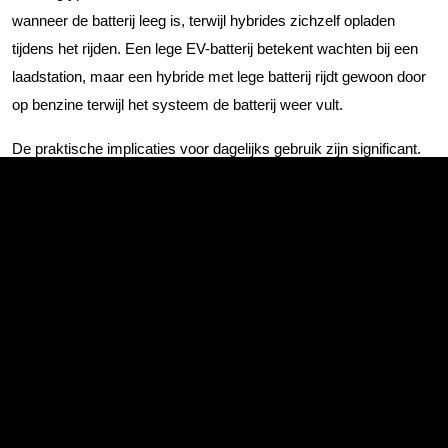
wanneer de batterij leeg is, terwijl hybrides zichzelf opladen
tijdens het rijden. Een lege EV-batterij betekent wachten bij een
laadstation, maar een hybride met lege batterij rijdt gewoon door
op benzine terwijl het systeem de batterij weer vult.
De praktische implicaties voor dagelijks gebruik zijn significant.
Hybride rijders ervaren geen 'range anxiety' omdat ze altijd
kunnen terugvallen op de benzinemotor. Voor lange afstanden of
gebieden met beperkte laadinfrastructuur bieden hybrides meer
flexibiliteit. Elektrische auto's zijn ideaal voor voorspelbare routes
met goede laadmogelijkheden, maar vereisen meer planning
voor langere reizen.
Bekijk onze (plug-in) hybrides
Hoe laadt de batterij van een hybride
auto zichzelf op tijdens het rijden?