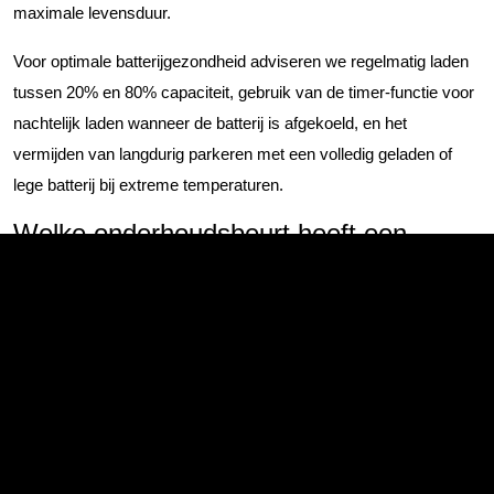
maximale levensduur.
Voor optimale batterijgezondheid adviseren we regelmatig laden
tussen 20% en 80% capaciteit, gebruik van de timer-functie voor
nachtelijk laden wanneer de batterij is afgekoeld, en het
vermijden van langdurig parkeren met een volledig geladen of
lege batterij bij extreme temperaturen.
Welke onderhoudsbeurt heeft een
PHEV nodig die een normale auto niet
heeft?
PHEV's vereisen specifieke onderhoudshandelingen voor hun
elektrische systemen die niet voorkomen bij conventionele
auto's. Deze unieke servicepunten omvatten
koelvloeistofverversing voor batterij en omvormer,
hoogspanningssysteem inspecties, software updates voor het
batterijmanagementsysteem, en controle van de laadpoort op