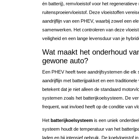
én batterij), remvloeistof voor het regeneratiev
ruitensproeiervloeistof. Deze vloeistoffen vere
aandrijflijn van een PHEV, waarbij zowel een el
samenwerken. Het controleren van deze vloeistof
veiligheid en een lange levensduur van je hybrid
Wat maakt het onderhoud va
gewone auto?
Een PHEV heeft twee aandrijfsystemen die elk s
aandrijflijn met batterijpakket en een traditione
betekent dat je niet alleen de standaard motorvl
systemen zoals het batterijkoelsysteem. De ve
frequent, wat invloed heeft op de conditie van vlo
Het
batterijkoelsysteem
is een uniek onderdeel d
systeem houdt de temperatuur van het batterijpak
laden en bij intensief gebruik. De koelvloeistof 