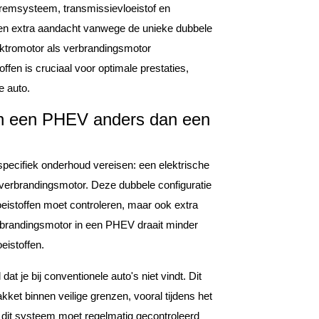
e remsysteem, transmissievloeistof en
isen extra aandacht vanwege de unieke dubbele
ektromotor als verbrandingsmotor
fen is cruciaal voor optimale prestaties,
e auto.
n een PHEV anders dan een
pecifiek onderhoud vereisen: een elektrische
le verbrandingsmotor. Deze dubbele configuratie
oeistoffen moet controleren, maar ook extra
rbrandingsmotor in een PHEV draait minder
eistoffen.
at je bij conventionele auto's niet vindt. Dit
ket binnen veilige grenzen, vooral tijdens het
in dit systeem moet regelmatig gecontroleerd