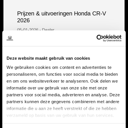
Prijzen & uitvoeringen Honda CR-V
2026
05-01-2026 - Dealer
CR-V
Hybride
Deze website maakt gebruik van cookies
Bericht bekijken
We gebruiken cookies om content en advertenties te
personaliseren, om functies voor social media te bieden
en om ons websiteverkeer te analyseren. Ook delen we
informatie over uw gebruik van onze site met onze
partners voor social media, adverteren en analyse. Deze
partners kunnen deze gegevens combineren met andere
Nieuwe Honda Prelude: dit zijn de
informatie die u aan ze heeft verstrekt of die ze hebben
prijzen en specificaties
verzameld op basis van uw gebruik van hun services.
13-11-2025 - Dealer