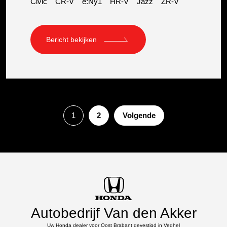
Civic
CR-V
e:Ny1
HR-V
Jazz
ZR-V
Bericht bekijken
1
2
Volgende
Autobedrijf Van den Akker
Uw Honda dealer voor Oost Brabant gevestigd in Veghel